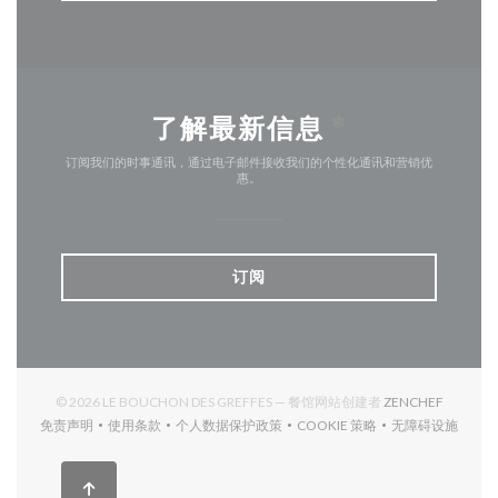
了解最新信息
*
订阅我们的时事通讯，通过电子邮件接收我们的个性化通讯和营销优
惠。
订阅
((在新窗
© 2026 LE BOUCHON DES GREFFES — 餐馆网站创建者
ZENCHEF
免责声明
使用条款
个人数据保护政策
COOKIE 策略
无障碍设施
((在新窗口中打开))
((在新窗口中打开))
((在新窗口中打开))
((在新窗口中打开))
((在新窗口中