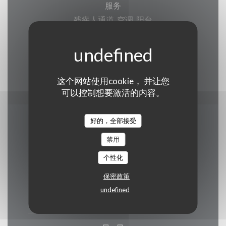
服务
残疾人通道, 空调, 阳台
支付方式
Apple Pay, 欧洲卡/万事达卡, Titres餐厅, 现金, 借
记卡
这个网站使用cookie， 并让您
可以控制想要激活的内容。
好的，全部接受
营业时间
禁用
个性化
保密政策
星期一
undefined
18:30 - 21:30