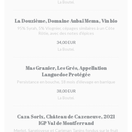
La Boutei.
La Douzième, Domaine Aubaï Mema, Vin bio
95% Syrah, 5% Viognier, cépages similaires à un Côte
Rôtie, avec des notes d'épices
34,00 EUR
La Boutei.
Mas Granier, Les Grés, Appellation
Languedoc Protégée
Persistance en bouche, 18 mois d'élevage en barrique
38,00 EUR
La Boutei.
Caza Sorix, Château de Cazeneuve, 2021
IGP Val de Montferrand
Merlot, Sangiovese et Carignan Tanins fondus sur le fruit