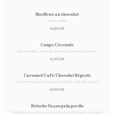
Moelleux au chocolat
Glace vanille
8,00 EUR
Coupe Cévenole
Glace vanille, crème de marrons et chantilly maison
8,50 EUR
Caramel/Café/Chocolat liégeois
Parfum de glace et de sauce dédiée, chantilly maison
8,50 EUR
Brioche façon pain perdu
Préparée au beurre, cassonade et vanille, sauce caramel à