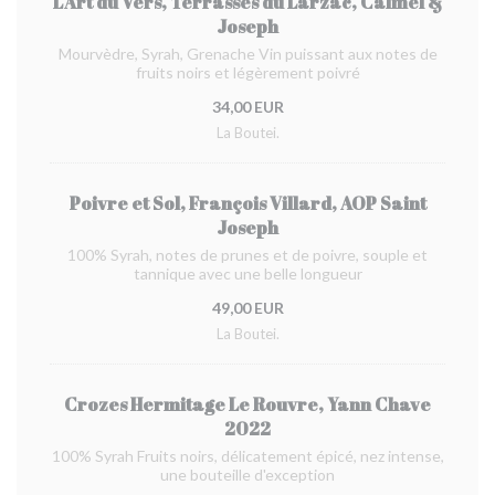
L'Art du Vers, Terrasses du Larzac, Calmel &
Joseph
Mourvèdre, Syrah, Grenache Vin puissant aux notes de
fruits noirs et légèrement poivré
34,00 EUR
La Boutei.
Poivre et Sol, François Villard, AOP Saint
Joseph
100% Syrah, notes de prunes et de poivre, souple et
tannique avec une belle longueur
49,00 EUR
La Boutei.
Crozes Hermitage Le Rouvre, Yann Chave
2022
100% Syrah Fruits noirs, délicatement épicé, nez intense,
une bouteille d'exception