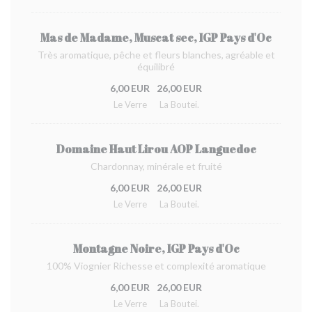
Mas de Madame, Muscat sec, IGP Pays d'Oc
Très aromatique, pêche et fleurs blanches, agréable et
équilibré
6,00 EUR
26,00 EUR
Le Verre
La Boutei.
Domaine Haut Lirou AOP Languedoc
Chardonnay, minérale et fruité
6,00 EUR
26,00 EUR
Le Verre
La Boutei.
Montagne Noire, IGP Pays d'Oc
100% Viognier Richesse et complexité aromatique
6,00 EUR
26,00 EUR
Le Verre
La Boutei.