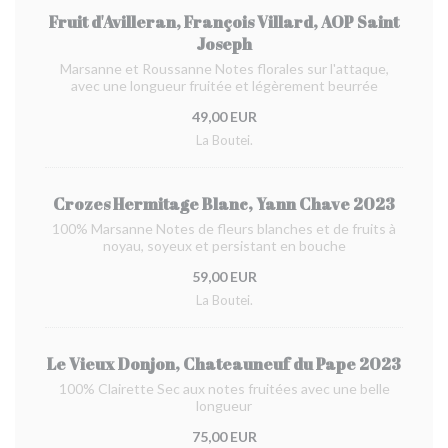
Fruit d'Avilleran, François Villard, AOP Saint
Joseph
Marsanne et Roussanne Notes florales sur l'attaque,
avec une longueur fruitée et légèrement beurrée
49,00 EUR
La Boutei.
Crozes Hermitage Blanc, Yann Chave 2023
100% Marsanne Notes de fleurs blanches et de fruits à
noyau, soyeux et persistant en bouche
59,00 EUR
La Boutei.
Le Vieux Donjon, Chateauneuf du Pape 2023
100% Clairette Sec aux notes fruitées avec une belle
longueur
75,00 EUR