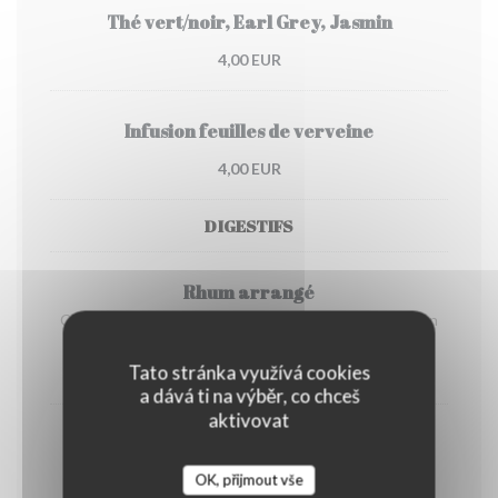
Thé vert/noir, Earl Grey, Jasmin
4,00 EUR
Infusion feuilles de verveine
4,00 EUR
DIGESTIFS
Rhum arrangé
Citron/gingembre, banane/cacao, ananas flambé/citron
vert
Tato stránka využívá cookies
7,00 EUR
a dává ti na výběr, co chceš
aktivovat
Rhum brun The Kraken
OK, přijmout vše
8,00 EUR