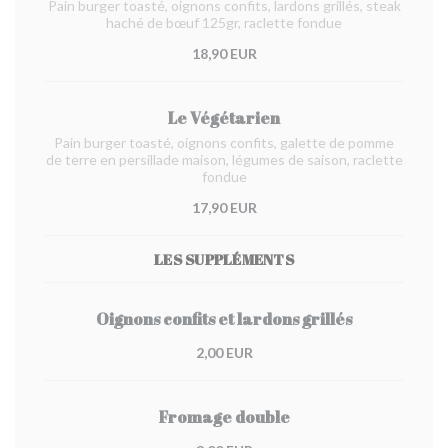
Pain burger toasté, oignons confits, lardons grillés, steak
haché de bœuf 125gr, raclette fondue
18,90 EUR
Le Végétarien
Pain burger toasté, oignons confits, galette de pomme
de terre en persillade maison, légumes de saison, raclette
fondue
17,90 EUR
LES SUPPLÉMENTS
Oignons confits et lardons grillés
2,00 EUR
Fromage double