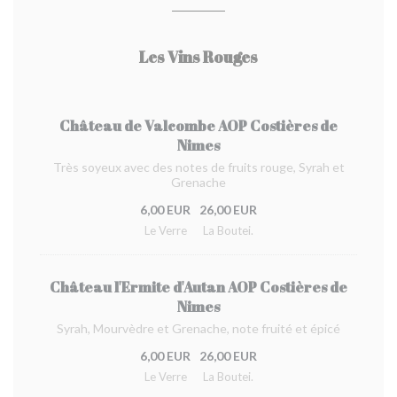
Les Vins Rouges
Château de Valcombe AOP Costières de
Nimes
Très soyeux avec des notes de fruits rouge, Syrah et
Grenache
6,00 EUR
26,00 EUR
Le Verre
La Boutei.
Château l'Ermite d'Autan AOP Costières de
Nimes
Syrah, Mourvèdre et Grenache, note fruité et épicé
6,00 EUR
26,00 EUR
Le Verre
La Boutei.