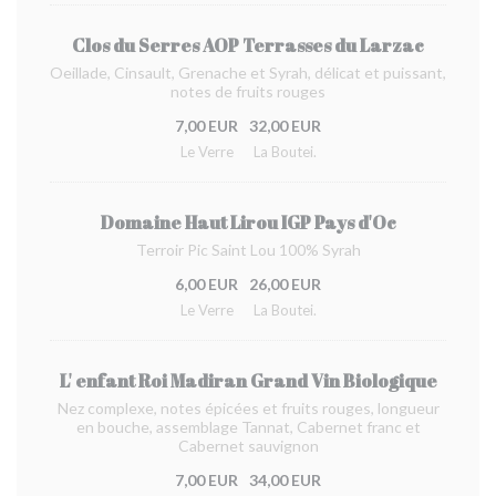
Clos du Serres AOP Terrasses du Larzac
Oeillade, Cinsault, Grenache et Syrah, délicat et puissant,
notes de fruits rouges
7,00 EUR
32,00 EUR
Le Verre
La Boutei.
Domaine Haut Lirou IGP Pays d'Oc
Terroir Pic Saint Lou 100% Syrah
6,00 EUR
26,00 EUR
Le Verre
La Boutei.
L' enfant Roi Madiran Grand Vin Biologique
Nez complexe, notes épicées et fruits rouges, longueur
en bouche, assemblage Tannat, Cabernet franc et
Cabernet sauvignon
7,00 EUR
34,00 EUR