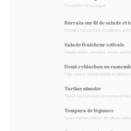
Possibilité de partager
Burrata sur lit de salade et
Vinaigre balsamique et pignons grill
Salade fraîcheur estivale
Salade mêlée, tomates, melon, pastèq
Demi-reblochon ou camember
Pain toasté, salade mêlée et jambon
Tartine nîmoise
Toast à la brandade de morue et lég
Tempura de légumes
Sauce tartare maison et salade mêlé