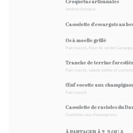
Croquetas artisanales
Jambon ibérique
Cassolette d'escargots au beu
Os à moelle grillé
Pain toasté, fleur de sel de Camargu
Tranche de terrine forestiè
Pain toasté, salade mêlée et cornic
Œuf cocotte aux champignon
Pain toasté
Cassolette de ravioles du D
Gratinées aux champignons
À PARTAGER À 2, 3 OU 4