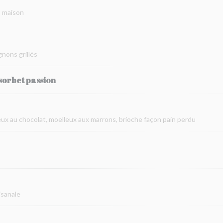
s maison
gnons grillés
sorbet passion
leux au chocolat, moelleux aux marrons, brioche façon pain perdu
isanale