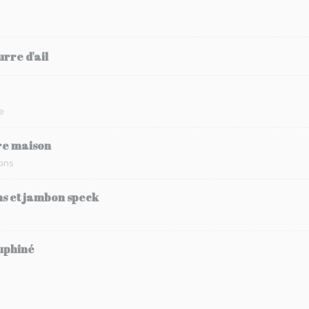
rre d'ail
e
re maison
hons
s et jambon speck
auphiné