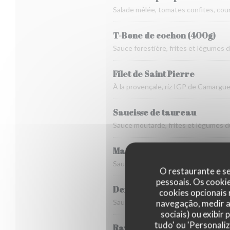
Salade mêlée, tomates confites, cou
T-Bone de cochon (400g)
Sauce forestière, frites et légumes
Filet de Saint Pierre
À la provençale, riz IGP de Camarg
Saucisse de taureau
Sauce moutarde, frites et légumes
Magret de canard entier (4
Sauce au poivre, frites et légumes 
O restaurante e se
pessoais. Os cooki
Demi magret de canard
cookies opcionais
Sauce au poivre, frites et légumes 
navegação, medir a 
sociais) ou exibir
tudo' ou 'Personali
Ravioles du Dauphiné gratin