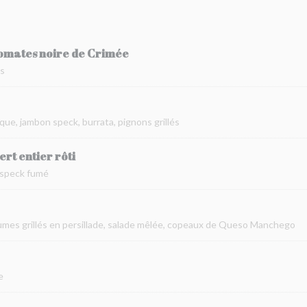
 tomates noire de Crimée
és
ue, jambon speck, burrata, pignons grillés
t entier rôti
 speck fumé
umes grillés en persillade, salade mêlée, copeaux de Queso Manchego
e