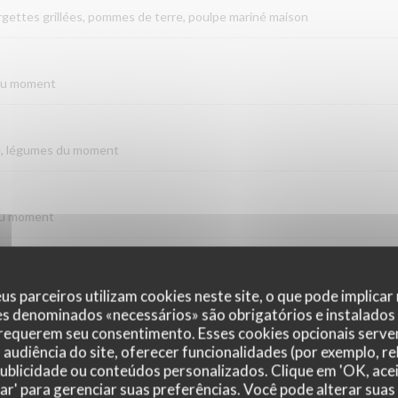
rgettes grillées, pommes de terre, poulpe mariné maison
 du moment
ue, légumes du moment
 du moment
00g)
du moment
us parceiros utilizam cookies neste site, o que pode implicar
es denominados «necessários» são obrigatórios e instalados
 requerem seu consentimento. Esses cookies opcionais servem
du moment
audiência do site, oferecer funcionalidades (por exemplo, r
 publicidade ou conteúdos personalizados. Clique em 'OK, acei
zar' para gerenciar suas preferências. Você pode alterar suas
ées