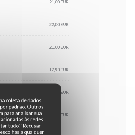
21,00 EUR
22,00 EUR
21,00 EUR
17,90 EUR
29,00 EUR
 na coleta de dados
 por padrão. Outros
 para analisar sua
18,90 EUR
elacionadas às redes
tar tudo', 'Recusar
 escolhas a qualquer