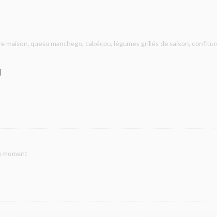
re maison, queso manchego, cabécou, légumes grillés de saison, confitur
N
du moment