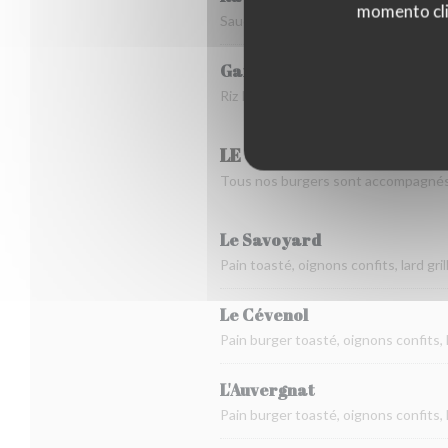
momento cli
Sauce forestière, emmental
Gardiane de taureau
Riz IGP Camargue et légumes du m
LE COIN DU BURGER
Tous nos burgers sont accompagnés d
Le Savoyard
Pain toasté, oignons confits, lard g
Le Cévenol
Pain burger toasté, oignons confits, 
L'Auvergnat
Pain burger toasté, oignons confits, 