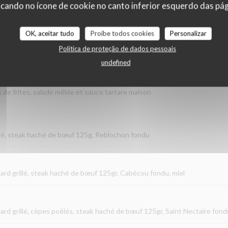
cando no ícone de cookie no canto inferior esquerdo das pági
OK, aceitar tudo
Proíbe todos cookies
Personalizar
oment
Política de proteção de dados pessoais
undefined
e frites, salade mêlée et sauce tartare maison
rillé, steak haché de bœuf 125g, Reblochon fondu
lard grillé, steak haché de bœuf 125gr, Cabécou fondu, miel
lard grillé, cèpes poêlés, steak haché de bœuf 125gr, Saint Nectaire fond